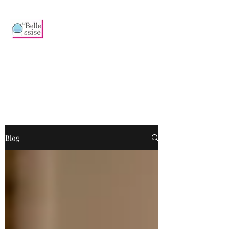
Emmanuelle
HUGUET
Artisan
Tapissier et
Décoratrice
Blog