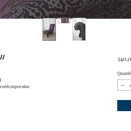
II
340,
Quanti
I
e contemporaine