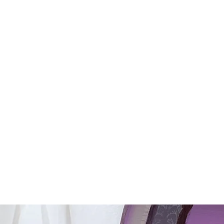
Acc
ratrice