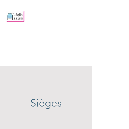
Emmanuelle
HUGUET
Artisan
Tapissier et
Décoratrice
Sièges